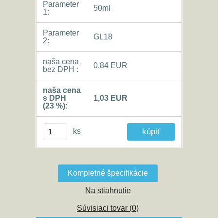
Parameter
50ml
1:
Parameter
GL18
2:
naša cena
0,84 EUR
bez DPH :
naša cena
s DPH
1,03 EUR
(23 %):
ks
Kompletné špecifikácie
Na stiahnutie
Súvisiaci tovar (0)