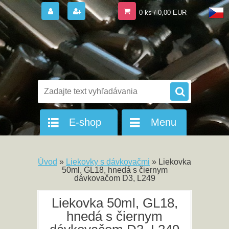
0 ks / 0,00 EUR
E-shop
Menu
Úvod
»
Liekovky s dávkovačmi
»
Liekovka
50ml, GL18, hnedá s čiernym
dávkovačom D3, L249
Liekovka 50ml, GL18,
hnedá s čiernym