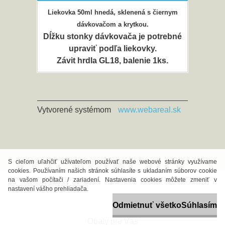
Liekovka 50ml hnedá, sklenená s čiernym
dávkovačom a krytkou.
Dĺžku stonky dávkovača je potrebné
upraviť podľa liekovky.
Závit hrdla GL18, balenie 1ks.
Vytvorené systémom
www.webareal.sk
S cieľom uľahčiť užívateľom používať naše webové stránky využívame
cookies. Používaním našich stránok súhlasíte s ukladaním súborov cookie
na vašom počítači / zariadení. Nastavenia cookies môžete zmeniť v
nastavení vášho prehliadača.
Odmietnuť všetko
Súhlasím
Obaly pre Vás