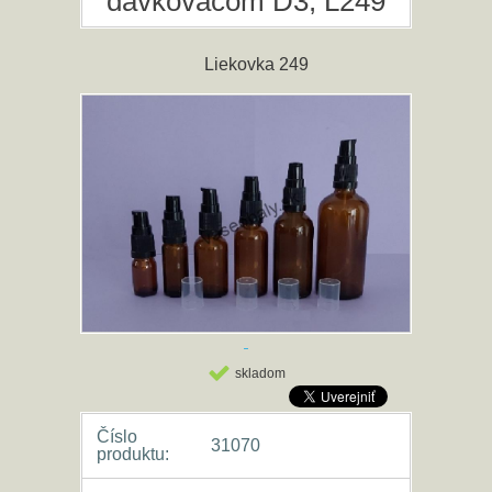
dávkovačom D3, L249
Liekovka 249
skladom
Číslo
31070
produktu: